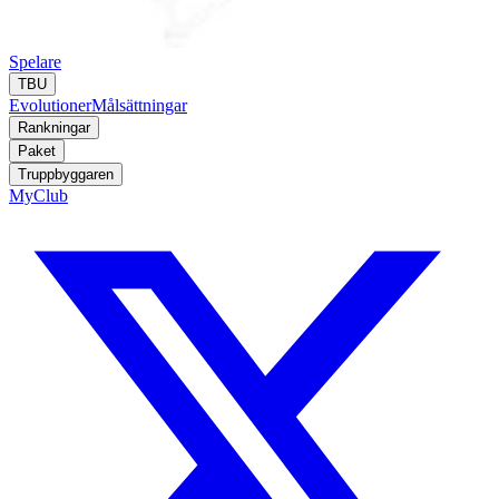
Spelare
TBU
Evolutioner
Målsättningar
Rankningar
Paket
Truppbyggaren
MyClub