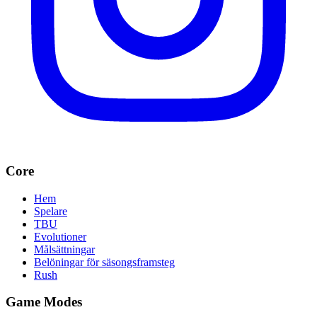
Core
Hem
Spelare
TBU
Evolutioner
Målsättningar
Belöningar för säsongsframsteg
Rush
Game Modes