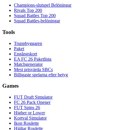
Champions-slutspel Belöningar
Rivals Top 200
Squad Battles Top 200
Squad Battles-belöningar
Tools
Truppbyggaren
Paket
Engångskort
EA FC 26 Paketlista
Matchgenerator
Mest prisvärda SBCs
Billigaste spelarna efter betyg
Games
FUT Draft Simulator
FC 26 Pack Opener
FUT Spins 26
Higher or Lower
Kortval Simulator
Ikon Roulette
Hjältar Roulette