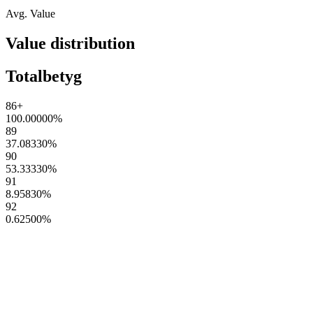
Avg. Value
Value distribution
Totalbetyg
86+
100.00000
%
89
37.08330
%
90
53.33330
%
91
8.95830
%
92
0.62500
%