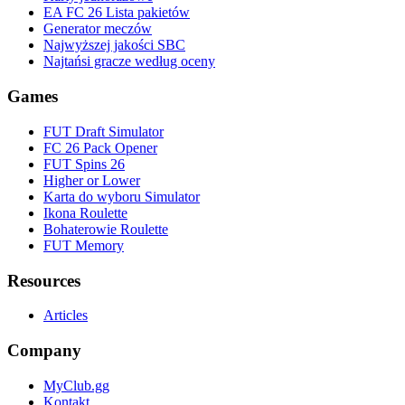
EA FC 26 Lista pakietów
Generator meczów
Najwyższej jakości SBC
Najtańsi gracze według oceny
Games
FUT Draft Simulator
FC 26 Pack Opener
FUT Spins 26
Higher or Lower
Karta do wyboru Simulator
Ikona Roulette
Bohaterowie Roulette
FUT Memory
Resources
Articles
Company
MyClub.gg
Kontakt