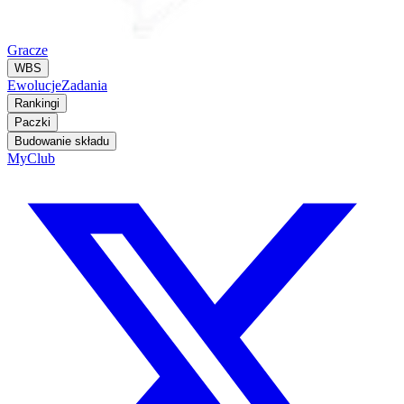
Gracze
WBS
Ewolucje
Zadania
Rankingi
Paczki
Budowanie składu
MyClub