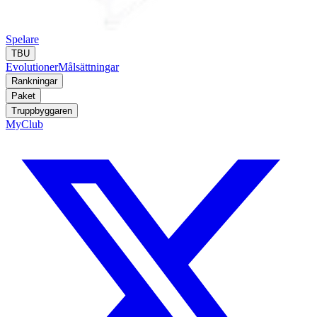
Spelare
TBU
Evolutioner
Målsättningar
Rankningar
Paket
Truppbyggaren
MyClub