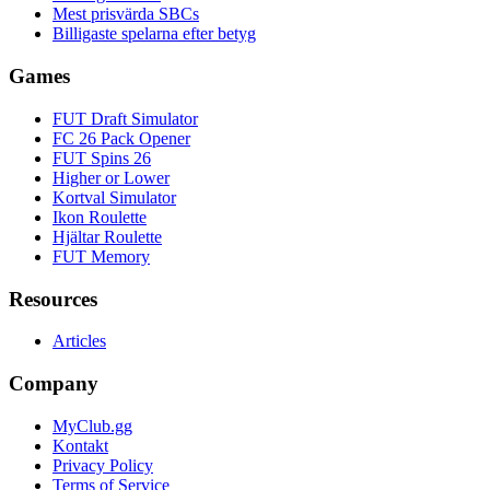
Mest prisvärda SBCs
Billigaste spelarna efter betyg
Games
FUT Draft Simulator
FC 26 Pack Opener
FUT Spins 26
Higher or Lower
Kortval Simulator
Ikon Roulette
Hjältar Roulette
FUT Memory
Resources
Articles
Company
MyClub.gg
Kontakt
Privacy Policy
Terms of Service