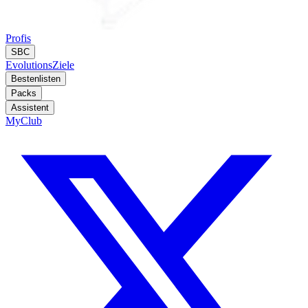
Profis
SBC
Evolutions
Ziele
Bestenlisten
Packs
Assistent
MyClub