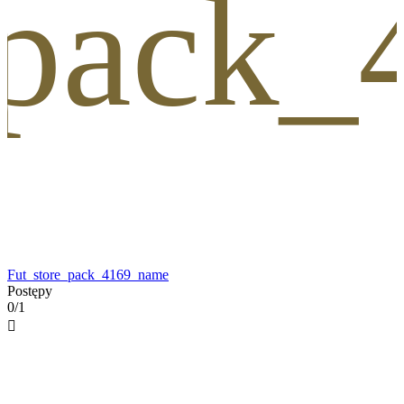
_pack
Fut_store_pack_4169_name
Postępy
0/1
