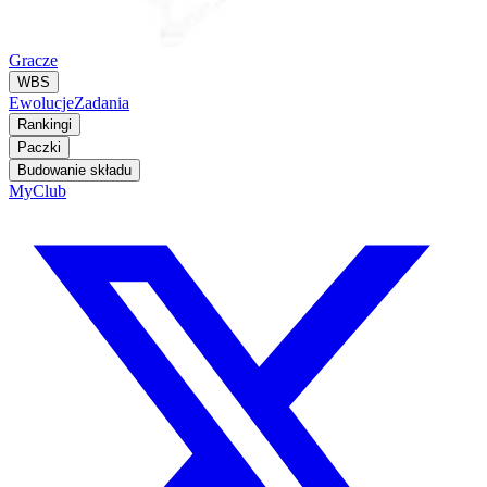
Gracze
WBS
Ewolucje
Zadania
Rankingi
Paczki
Budowanie składu
MyClub