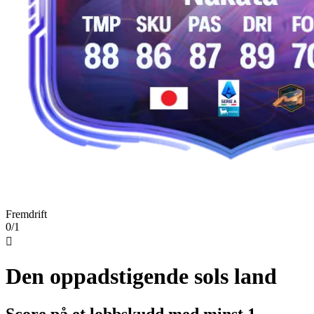
Fremdrift
0/1

Den oppadstigende sols land
Score på et lobbskudd med minst 1