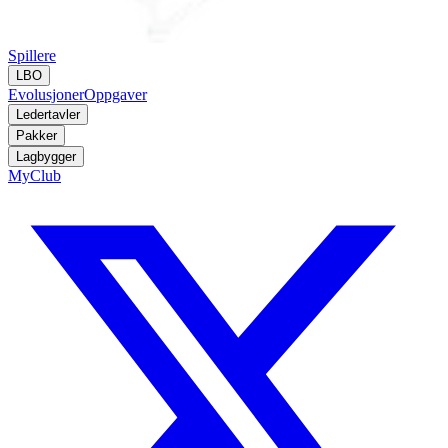
Spillere
LBO
Evolusjoner
Oppgaver
Ledertavler
Pakker
Lagbygger
MyClub