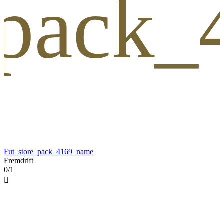
_pack
Fut_store_pack_4169_name
Fremdrift
0/1
