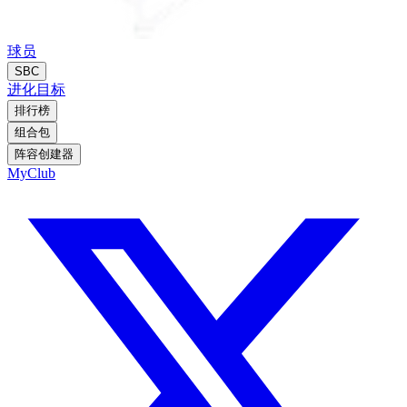
球员
SBC
进化
目标
排行榜
组合包
阵容创建器
MyClub