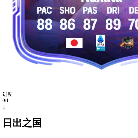
进度
0/1

日出之国