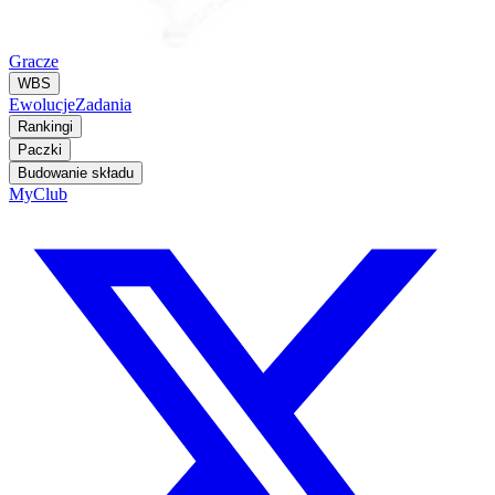
Gracze
WBS
Ewolucje
Zadania
Rankingi
Paczki
Budowanie składu
MyClub