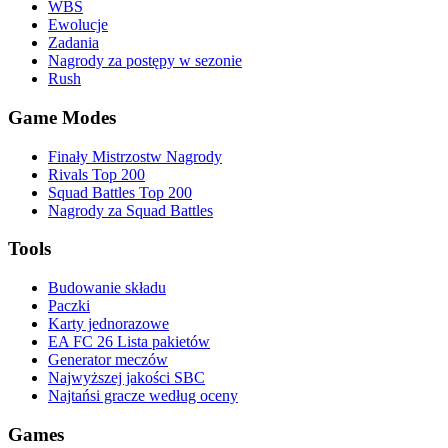
WBS
Ewolucje
Zadania
Nagrody za postępy w sezonie
Rush
Game Modes
Finały Mistrzostw Nagrody
Rivals Top 200
Squad Battles Top 200
Nagrody za Squad Battles
Tools
Budowanie składu
Paczki
Karty jednorazowe
EA FC 26 Lista pakietów
Generator meczów
Najwyższej jakości SBC
Najtańsi gracze według oceny
Games