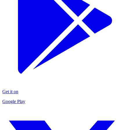
Get it on
Google Play