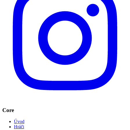
Core
Úvod
Hráči