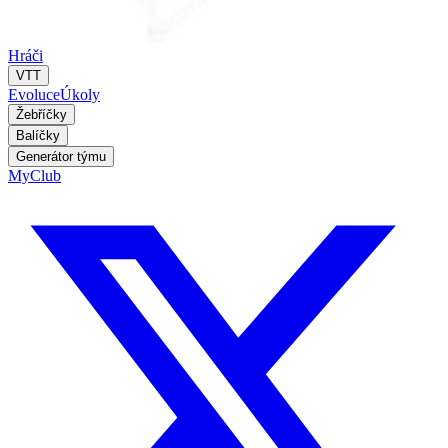
Hráči
VTT
Evoluce
Úkoly
Žebříčky
Balíčky
Generátor týmu
MyClub