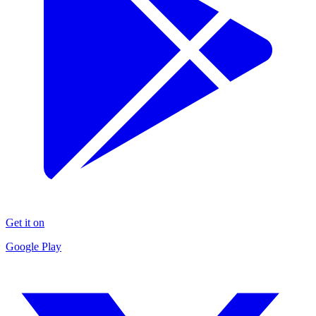
Get it on
Google Play