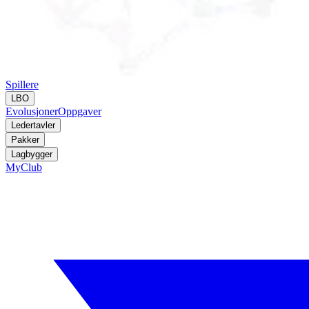
Spillere
LBO
Evolusjoner
Oppgaver
Ledertavler
Pakker
Lagbygger
MyClub