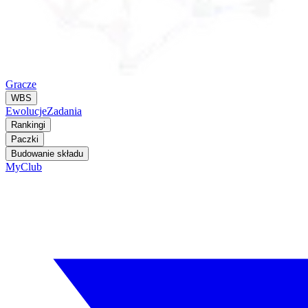
Gracze
WBS
Ewolucje
Zadania
Rankingi
Paczki
Budowanie składu
MyClub