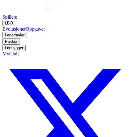
Spillere
LBO
Evolusjoner
Oppgaver
Ledertavler
Pakker
Lagbygger
MyClub