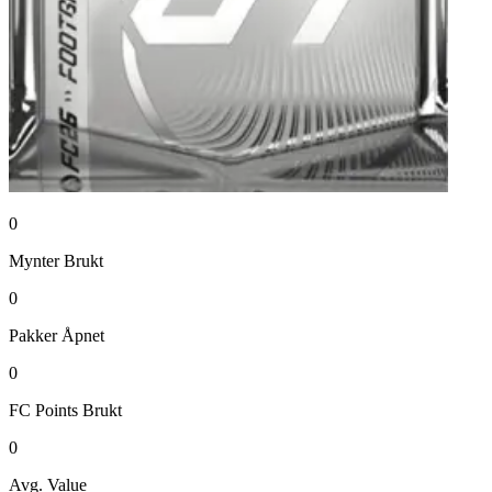
0
Mynter
Brukt
0
Pakker
Åpnet
0
FC Points
Brukt
0
Avg. Value