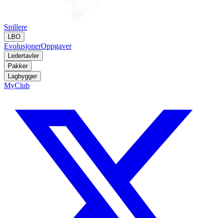
Spillere
LBO
Evolusjoner
Oppgaver
Ledertavler
Pakker
Lagbygger
MyClub