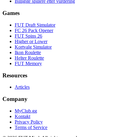
Billigste spillere etter vurdering
Games
FUT Draft Simulator
FC 26 Pack Opener
FUT Spins 26
Higher or Lower
Kortvalg Simulator
Ikon Roulette
Helter Roulette
FUT Memory
Resources
Articles
Company
MyClub.gg
Kontakt
Privacy Policy
Terms of Service