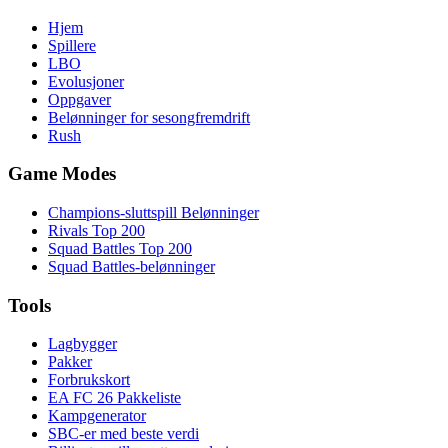
Hjem
Spillere
LBO
Evolusjoner
Oppgaver
Belønninger for sesongfremdrift
Rush
Game Modes
Champions-sluttspill Belønninger
Rivals Top 200
Squad Battles Top 200
Squad Battles-belønninger
Tools
Lagbygger
Pakker
Forbrukskort
EA FC 26 Pakkeliste
Kampgenerator
SBC-er med beste verdi