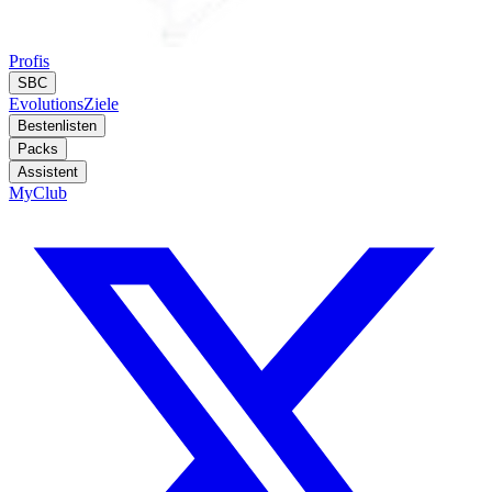
Profis
SBC
Evolutions
Ziele
Bestenlisten
Packs
Assistent
MyClub