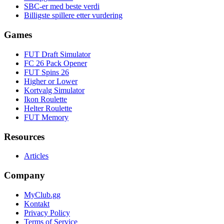
SBC-er med beste verdi
Billigste spillere etter vurdering
Games
FUT Draft Simulator
FC 26 Pack Opener
FUT Spins 26
Higher or Lower
Kortvalg Simulator
Ikon Roulette
Helter Roulette
FUT Memory
Resources
Articles
Company
MyClub.gg
Kontakt
Privacy Policy
Terms of Service