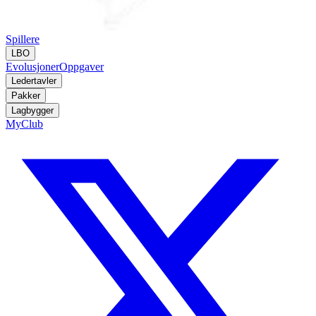
Spillere
LBO
Evolusjoner
Oppgaver
Ledertavler
Pakker
Lagbygger
MyClub