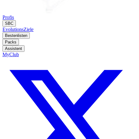
Profis
SBC
Evolutions
Ziele
Bestenlisten
Packs
Assistent
MyClub