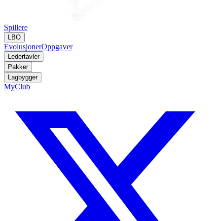
Spillere
LBO
Evolusjoner
Oppgaver
Ledertavler
Pakker
Lagbygger
MyClub