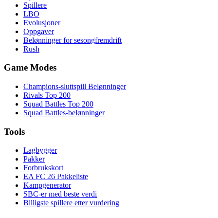
Spillere
LBO
Evolusjoner
Oppgaver
Belønninger for sesongfremdrift
Rush
Game Modes
Champions-sluttspill Belønninger
Rivals Top 200
Squad Battles Top 200
Squad Battles-belønninger
Tools
Lagbygger
Pakker
Forbrukskort
EA FC 26 Pakkeliste
Kampgenerator
SBC-er med beste verdi
Billigste spillere etter vurdering