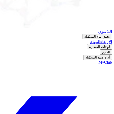
اللاعبون
تحدي بناء التشكيلة
الارتقاء
المهام
لوحات الصدارة
الحزم
أداة صنع التشكيلة
MyClub