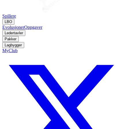
Spillere
LBO
Evolusjoner
Oppgaver
Ledertavler
Pakker
Lagbygger
MyClub