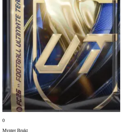
0
Mynter
Brukt