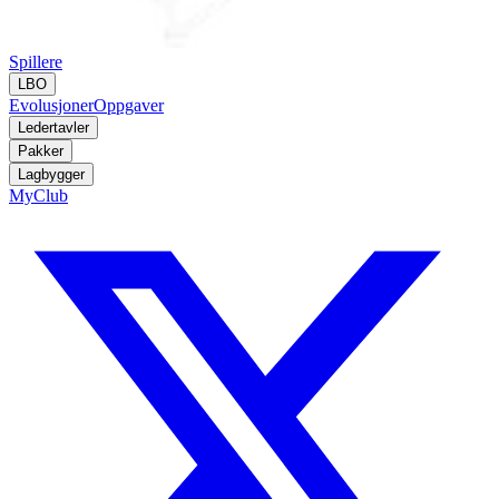
Spillere
LBO
Evolusjoner
Oppgaver
Ledertavler
Pakker
Lagbygger
MyClub