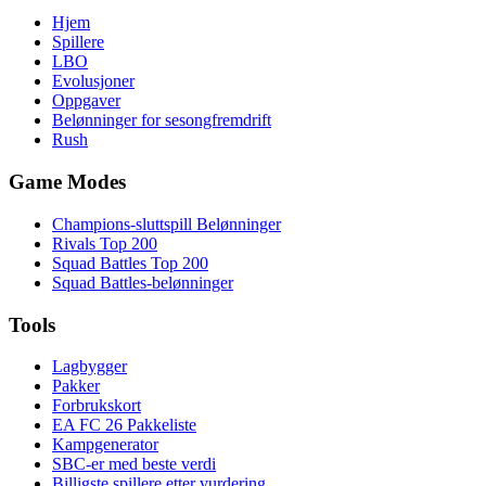
Hjem
Spillere
LBO
Evolusjoner
Oppgaver
Belønninger for sesongfremdrift
Rush
Game Modes
Champions-sluttspill Belønninger
Rivals Top 200
Squad Battles Top 200
Squad Battles-belønninger
Tools
Lagbygger
Pakker
Forbrukskort
EA FC 26 Pakkeliste
Kampgenerator
SBC-er med beste verdi
Billigste spillere etter vurdering