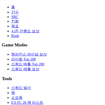
홈
선수
SBC
진화
목표
시즌 진행도 보상
Rush
Game Modes
챔피언스 파이널 보상
라이벌 Top 200
스쿼드 배틀 Top 200
스쿼드 배틀 보상
Tools
스쿼드 빌더
팩
소모품
EA FC 26 팩 리스트