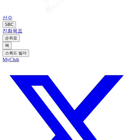
선수
SBC
진화
목표
순위표
팩
스쿼드 빌더
MyClub