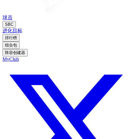
球员
SBC
进化
目标
排行榜
组合包
阵容创建器
MyClub