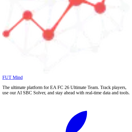
FUT Mind
The ultimate platform for EA FC
26
Ultimate Team. Track players,
use our AI SBC Solver, and stay ahead with real-time data and tools.