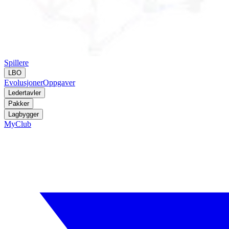
Spillere
LBO
Evolusjoner
Oppgaver
Ledertavler
Pakker
Lagbygger
MyClub