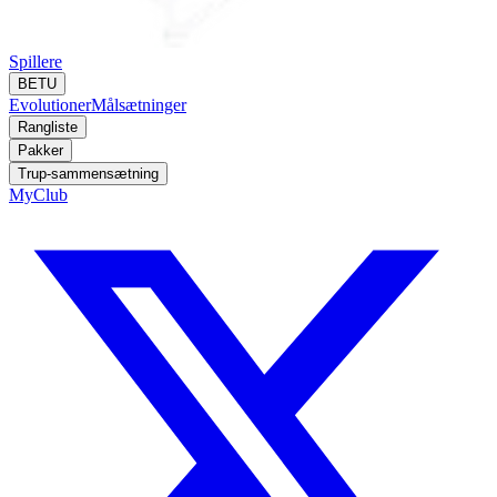
Spillere
BETU
Evolutioner
Målsætninger
Rangliste
Pakker
Trup-sammensætning
MyClub