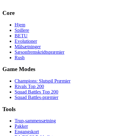
Core
Hjem
Spillere
BETU
Evolutioner
Målsætninger
Sæsonfremskridtspræmier
Rush
Game Modes
Champions: Slutspil Præmier
Rivals Top 200
Squad Battles Top 200
Squad Battles-præmier
Tools
Trup-sammensætning
Pakker
Engangskort