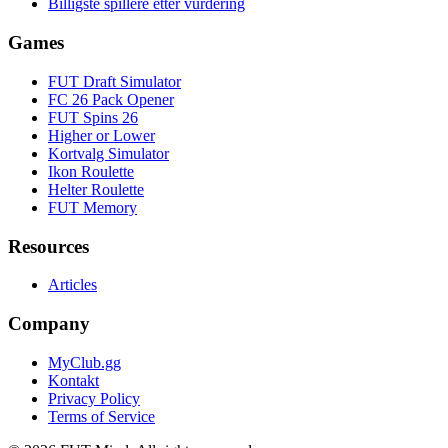
Billigste spillere etter vurdering
Games
FUT Draft Simulator
FC 26 Pack Opener
FUT Spins 26
Higher or Lower
Kortvalg Simulator
Ikon Roulette
Helter Roulette
FUT Memory
Resources
Articles
Company
MyClub.gg
Kontakt
Privacy Policy
Terms of Service