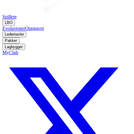
Spillere
LBO
Evolusjoner
Oppgaver
Ledertavler
Pakker
Lagbygger
MyClub