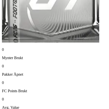
0
Mynter
Brukt
0
Pakker
Åpnet
0
FC Points
Brukt
0
Avg. Value