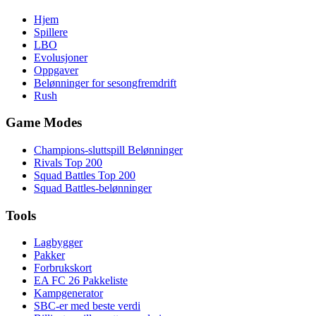
Hjem
Spillere
LBO
Evolusjoner
Oppgaver
Belønninger for sesongfremdrift
Rush
Game Modes
Champions-sluttspill Belønninger
Rivals Top 200
Squad Battles Top 200
Squad Battles-belønninger
Tools
Lagbygger
Pakker
Forbrukskort
EA FC 26 Pakkeliste
Kampgenerator
SBC-er med beste verdi