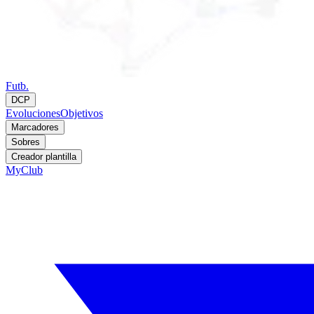
Futb.
DCP
Evoluciones
Objetivos
Marcadores
Sobres
Creador plantilla
MyClub