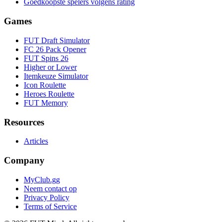
Goedkoopste spelers volgens rating
Games
FUT Draft Simulator
FC 26 Pack Opener
FUT Spins 26
Higher or Lower
Itemkeuze Simulator
Icon Roulette
Heroes Roulette
FUT Memory
Resources
Articles
Company
MyClub.gg
Neem contact op
Privacy Policy
Terms of Service