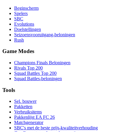
Beginscherm
Spelers
SBC
Evolutions
Doelstellingen
Seizoensvooruitgang-beloningen
Rush
Game Modes
Champions Finals Beloningen
Rivals Top 200
Squad Battles Top 200
Squad Battles-beloningen
Tools
Sel. bouwer
Pakketten
Verbruiksitems
Pakkenlijst EA FC 26
Matchgenerator
SBC's met de beste prijs-kwaliteitverhouding