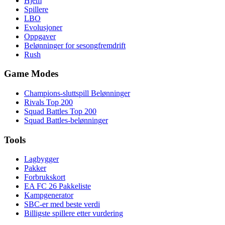
Hjem
Spillere
LBO
Evolusjoner
Oppgaver
Belønninger for sesongfremdrift
Rush
Game Modes
Champions-sluttspill Belønninger
Rivals Top 200
Squad Battles Top 200
Squad Battles-belønninger
Tools
Lagbygger
Pakker
Forbrukskort
EA FC 26 Pakkeliste
Kampgenerator
SBC-er med beste verdi
Billigste spillere etter vurdering