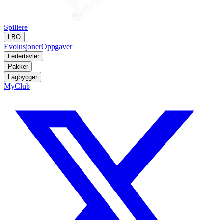
Spillere
LBO
Evolusjoner
Oppgaver
Ledertavler
Pakker
Lagbygger
MyClub