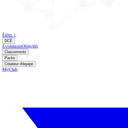
Élém. j.
DCÉ
Évolutions
Objectifs
Classements
Packs
Créateur d'équipe
MyClub