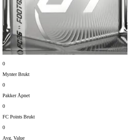
0
Mynter
Brukt
0
Pakker
Åpnet
0
FC Points
Brukt
0
Avg. Value