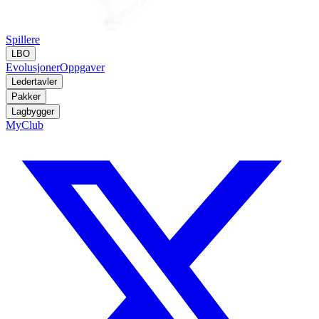
Spillere
LBO
Evolusjoner
Oppgaver
Ledertavler
Pakker
Lagbygger
MyClub