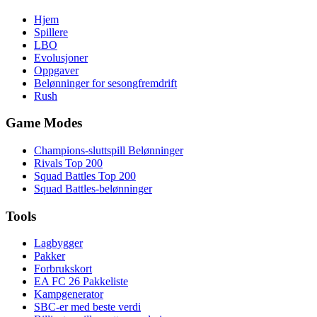
Hjem
Spillere
LBO
Evolusjoner
Oppgaver
Belønninger for sesongfremdrift
Rush
Game Modes
Champions-sluttspill Belønninger
Rivals Top 200
Squad Battles Top 200
Squad Battles-belønninger
Tools
Lagbygger
Pakker
Forbrukskort
EA FC 26 Pakkeliste
Kampgenerator
SBC-er med beste verdi