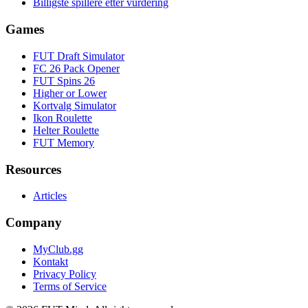
Billigste spillere etter vurdering
Games
FUT Draft Simulator
FC 26 Pack Opener
FUT Spins 26
Higher or Lower
Kortvalg Simulator
Ikon Roulette
Helter Roulette
FUT Memory
Resources
Articles
Company
MyClub.gg
Kontakt
Privacy Policy
Terms of Service