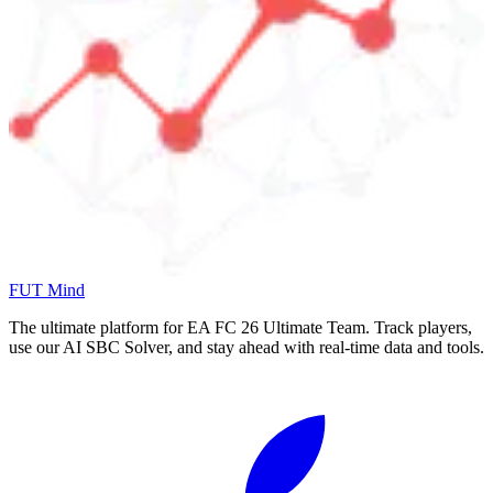
FUT Mind
The ultimate platform for EA FC
26
Ultimate Team. Track players,
use our AI SBC Solver, and stay ahead with real-time data and tools.