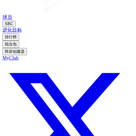
球员
SBC
进化
目标
排行榜
组合包
阵容创建器
MyClub