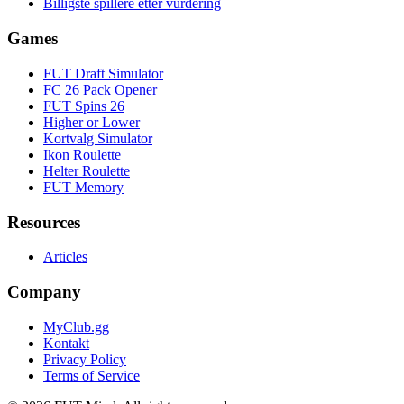
Billigste spillere etter vurdering
Games
FUT Draft Simulator
FC 26 Pack Opener
FUT Spins 26
Higher or Lower
Kortvalg Simulator
Ikon Roulette
Helter Roulette
FUT Memory
Resources
Articles
Company
MyClub.gg
Kontakt
Privacy Policy
Terms of Service