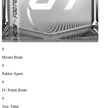
0
Mynter
Brukt
0
Pakker
Åpnet
0
FC Points
Brukt
0
Avg. Value