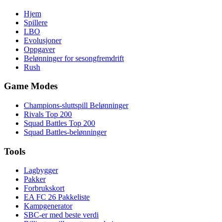
Hjem
Spillere
LBO
Evolusjoner
Oppgaver
Belønninger for sesongfremdrift
Rush
Game Modes
Champions-sluttspill Belønninger
Rivals Top 200
Squad Battles Top 200
Squad Battles-belønninger
Tools
Lagbygger
Pakker
Forbrukskort
EA FC 26 Pakkeliste
Kampgenerator
SBC-er med beste verdi