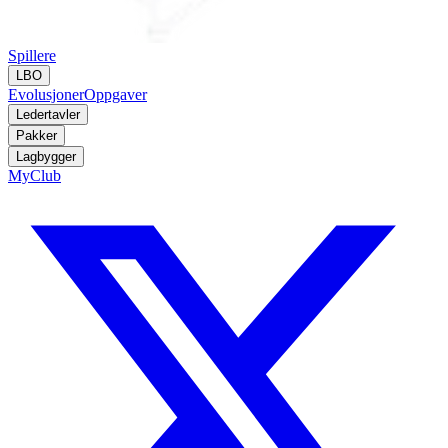
Spillere
LBO
Evolusjoner
Oppgaver
Ledertavler
Pakker
Lagbygger
MyClub