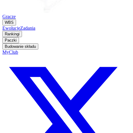
Gracze
WBS
Ewolucje
Zadania
Rankingi
Paczki
Budowanie składu
MyClub