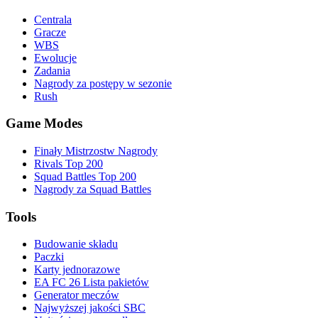
Centrala
Gracze
WBS
Ewolucje
Zadania
Nagrody za postępy w sezonie
Rush
Game Modes
Finały Mistrzostw Nagrody
Rivals Top 200
Squad Battles Top 200
Nagrody za Squad Battles
Tools
Budowanie składu
Paczki
Karty jednorazowe
EA FC 26 Lista pakietów
Generator meczów
Najwyższej jakości SBC