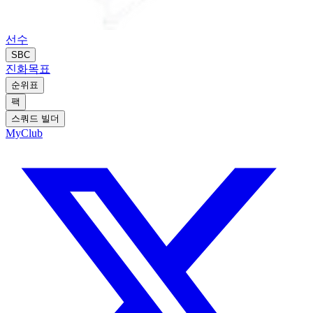
선수
SBC
진화
목표
순위표
팩
스쿼드 빌더
MyClub