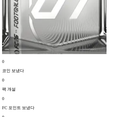
0
코인
보냈다
0
팩
개설
0
FC 포인트
보냈다