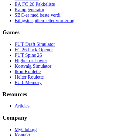
EA FC 26 Pakkeliste
Kampgenerator
SBC-er med beste verdi
Billigste spillere etter vurdering
Games
FUT Draft Simulator
FC 26 Pack Opener
FUT Spins 26
Higher or Lower
Kortvalg Simulator
Ikon Roulette
Helter Roulette
FUT Memory
Resources
Articles
Company
MyClub.gg
Kontakt