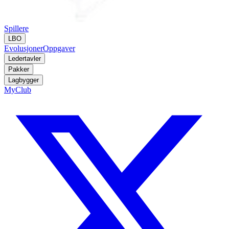
Spillere
LBO
Evolusjoner
Oppgaver
Ledertavler
Pakker
Lagbygger
MyClub