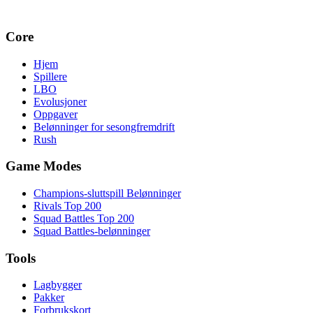
Core
Hjem
Spillere
LBO
Evolusjoner
Oppgaver
Belønninger for sesongfremdrift
Rush
Game Modes
Champions-sluttspill Belønninger
Rivals Top 200
Squad Battles Top 200
Squad Battles-belønninger
Tools
Lagbygger
Pakker
Forbrukskort