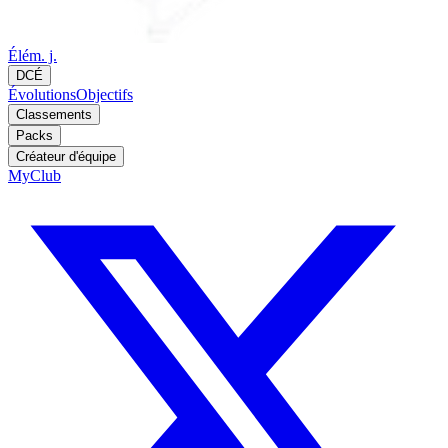
Élém. j.
DCÉ
Évolutions
Objectifs
Classements
Packs
Créateur d'équipe
MyClub