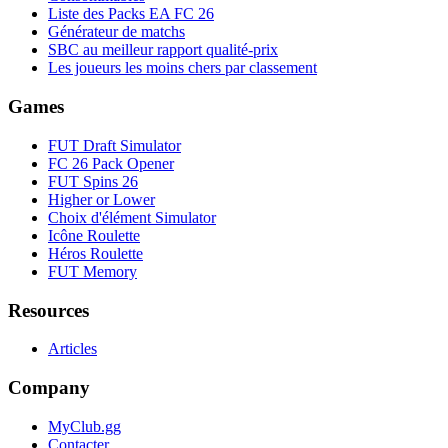
Liste des Packs EA FC 26
Générateur de matchs
SBC au meilleur rapport qualité-prix
Les joueurs les moins chers par classement
Games
FUT Draft Simulator
FC 26 Pack Opener
FUT Spins 26
Higher or Lower
Choix d'élément Simulator
Icône Roulette
Héros Roulette
FUT Memory
Resources
Articles
Company
MyClub.gg
Contacter