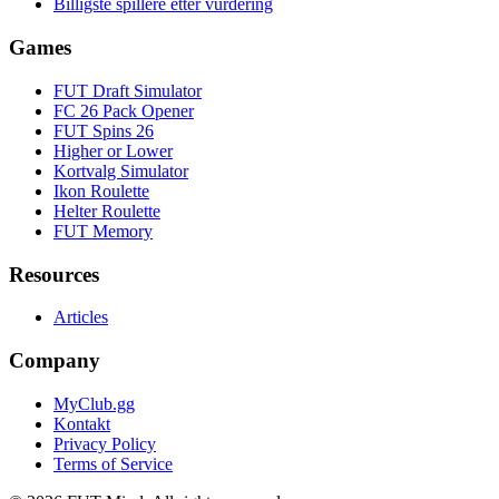
Billigste spillere etter vurdering
Games
FUT Draft Simulator
FC 26 Pack Opener
FUT Spins 26
Higher or Lower
Kortvalg Simulator
Ikon Roulette
Helter Roulette
FUT Memory
Resources
Articles
Company
MyClub.gg
Kontakt
Privacy Policy
Terms of Service