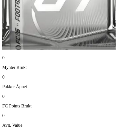
0
Mynter
Brukt
0
Pakker
Åpnet
0
FC Points
Brukt
0
Avg. Value