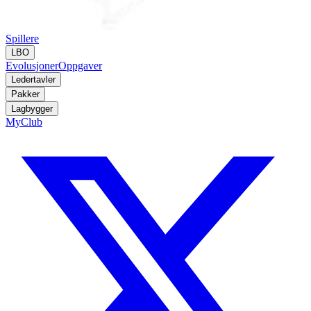
Spillere
LBO
Evolusjoner
Oppgaver
Ledertavler
Pakker
Lagbygger
MyClub