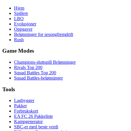
Hjem
Spillere
LBO
Evolusjoner
Oppgaver
Belønninger for sesongfremdrift
Rush
Game Modes
Champions-sluttspill Belønninger
Rivals Top 200
Squad Battles Top 200
Squad Battles-belønninger
Tools
Lagbygger
Pakker
Forbrukskort
EA FC 26 Pakkeliste
Kampgenerator
SBC-er med beste verdi