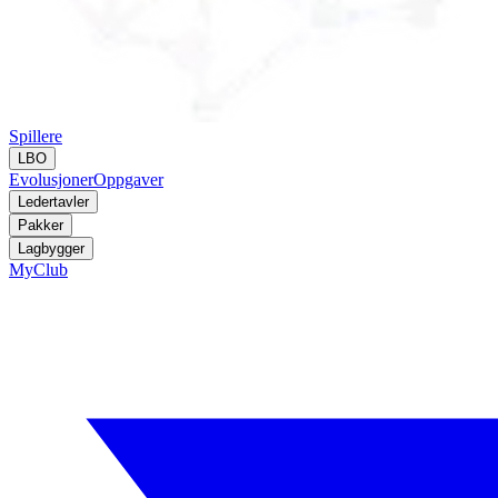
Spillere
LBO
Evolusjoner
Oppgaver
Ledertavler
Pakker
Lagbygger
MyClub