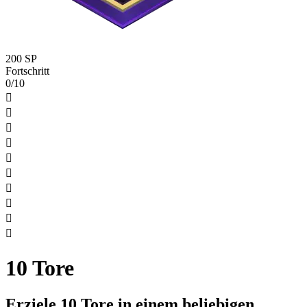
200 SP
Fortschritt
0/10










10 Tore
Erziele 10 Tore in einem beliebigen