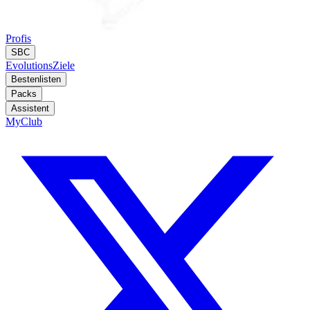
Profis
SBC
Evolutions
Ziele
Bestenlisten
Packs
Assistent
MyClub