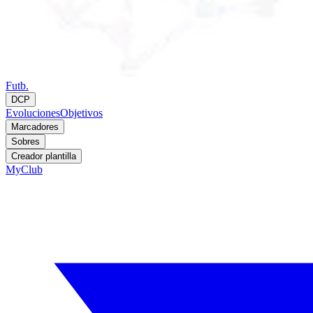
Futb.
DCP
Evoluciones
Objetivos
Marcadores
Sobres
Creador plantilla
MyClub