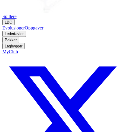
Spillere
LBO
Evolusjoner
Oppgaver
Ledertavler
Pakker
Lagbygger
MyClub