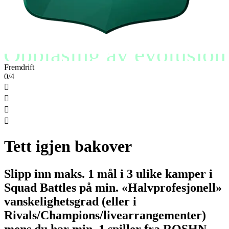
Opplåsing av evolusjon
Fremdrift
0/4




Tett igjen bakover
Slipp inn maks. 1 mål i 3 ulike kamper i
Squad Battles på min. «Halvprofesjonell»
vanskelighetsgrad (eller i
Rivals/Champions/livearrangementer)
mens du har min. 1 spiller fra ROSHN