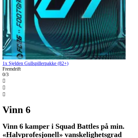
1x Sjelden Gullspillerpakke (82+)
Fremdrift
0/3



Vinn 6
Vinn 6 kamper i Squad Battles på min.
«Halvprofesjonell» vanskelighetsgrad