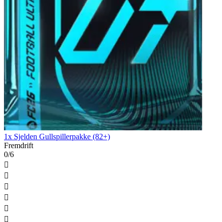
1x Sjelden Gullspillerpakke (82+)
Fremdrift
0/6





