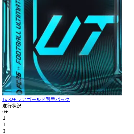
1x 82+ レアゴールド選手パック
進行状況
0/6


