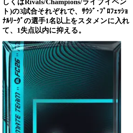
しくはRivals/Champions/ライブイベン
ト)の3試合それぞれで、ｻｳｼﾞ･ﾌﾟﾛﾌｪｯｼｮ
ﾅﾙﾘｰｸﾞの選手1名以上をスタメンに入れ
て、1失点以内に抑える。