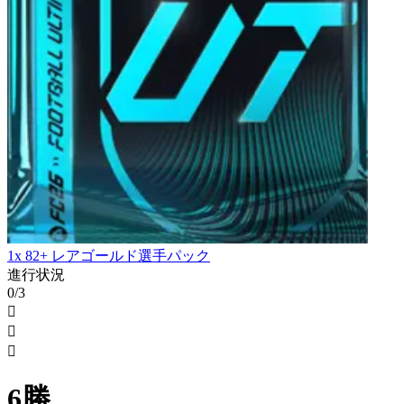
1x 82+ レアゴールド選手パック
進行状況
0/3



6勝