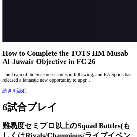
How to Complete the TOTS HM Musab
Al-Juwair Objective in FC 26
The Team of the Season season is in full swing, and EA Sports has
released a fantastic new opportunity to upgr...
続きを読む
6試合プレイ
難易度セミプロ以上のSquad Battles(も
しくはRivals/Champions/ライブイベン