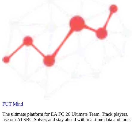
FUT Mind
The ultimate platform for EA FC
26
Ultimate Team. Track players,
use our AI SBC Solver, and stay ahead with real-time data and tools.