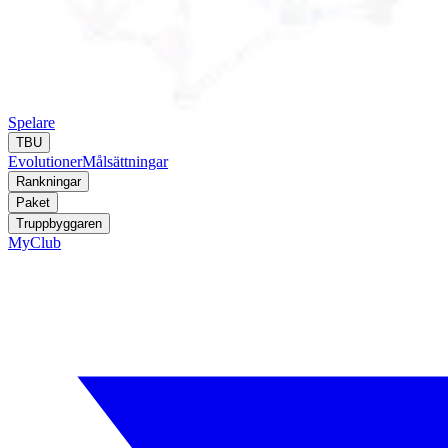
Spelare
TBU
Evolutioner
Målsättningar
Rankningar
Paket
Truppbyggaren
MyClub