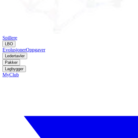
Spillere
LBO
Evolusjoner
Oppgaver
Ledertavler
Pakker
Lagbygger
MyClub