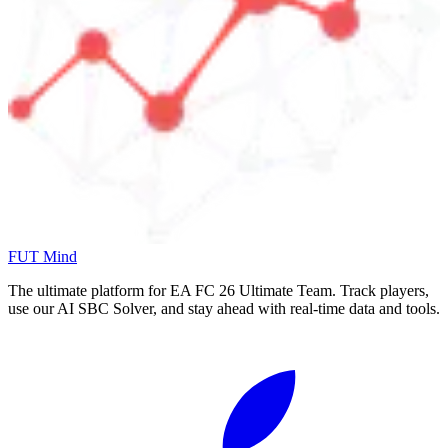
FUT Mind
The ultimate platform for EA FC
26
Ultimate Team. Track players,
use our AI SBC Solver, and stay ahead with real-time data and tools.