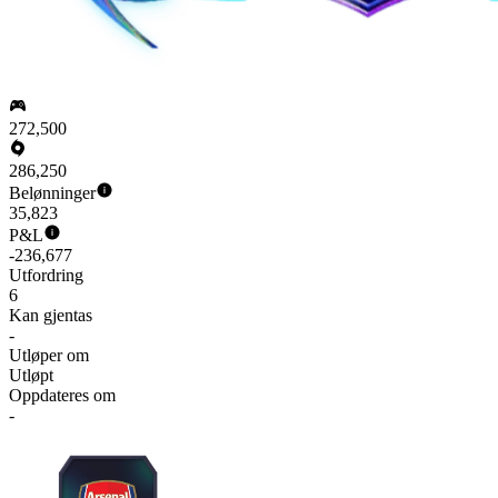
272,500
286,250
Belønninger
35,823
P&L
-236,677
Utfordring
6
Kan gjentas
-
Utløper om
Utløpt
Oppdateres om
-