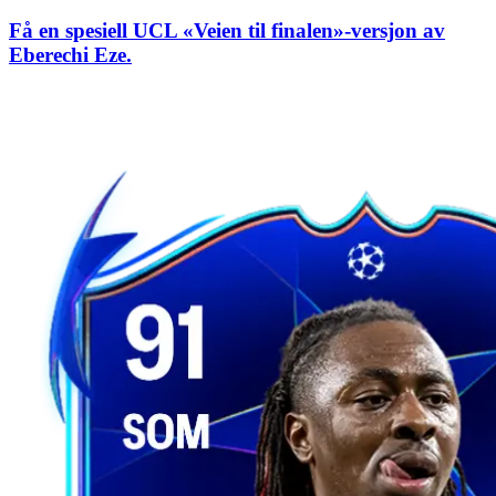
Få en spesiell UCL «Veien til finalen»-versjon av
Eberechi Eze.