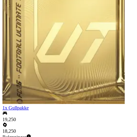
1x Gullpakke
19,250
18,250