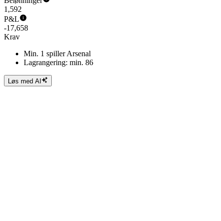
Belønninger
1,592
P&L
-17,658
Krav
Min. 1 spiller Arsenal
Lagrangering: min. 86
Løs med AI