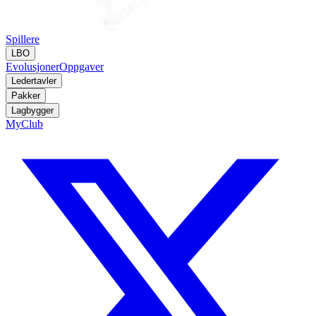
Spillere
LBO
Evolusjoner
Oppgaver
Ledertavler
Pakker
Lagbygger
MyClub