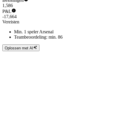
Beloningen
1,586
P&L
-17,664
Vereisten
Min. 1 speler Arsenal
Teambeoordeling: min. 86
Oplossen met AI