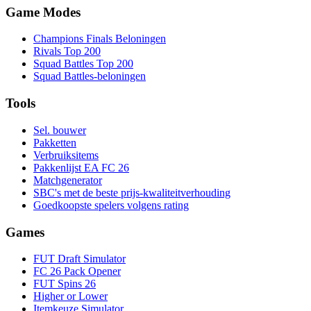
Game Modes
Champions Finals Beloningen
Rivals Top 200
Squad Battles Top 200
Squad Battles-beloningen
Tools
Sel. bouwer
Pakketten
Verbruiksitems
Pakkenlijst EA FC 26
Matchgenerator
SBC's met de beste prijs-kwaliteitverhouding
Goedkoopste spelers volgens rating
Games
FUT Draft Simulator
FC 26 Pack Opener
FUT Spins 26
Higher or Lower
Itemkeuze Simulator