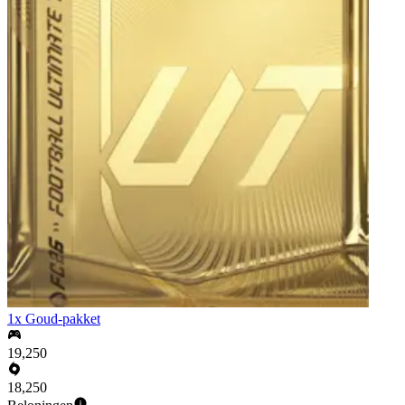
1x Goud-pakket
19,250
18,250