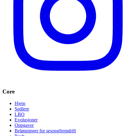
Core
Hjem
Spillere
LBO
Evolusjoner
Oppgaver
Belønninger for sesongfremdrift