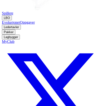
Spillere
LBO
Evolusjoner
Oppgaver
Ledertavler
Pakker
Lagbygger
MyClub