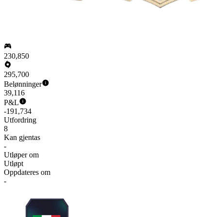
230,850
295,700
Belønninger
39,116
P&L
-191,734
Utfordring
8
Kan gjentas
-
Utløper om
Utløpt
Oppdateres om
-