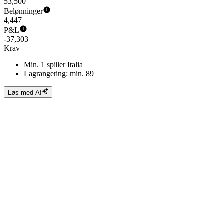
53,500
Belønninger
4,447
P&L
-37,303
Krav
Min. 1 spiller Italia
Lagrangering: min. 89
Løs med AI