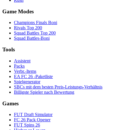
Rush
Game Modes
Champions Finals Boni
Rivals Top 200
Squad Battles Top 200
Squad Battles-Boni
Tools
Assistent
Packs
Verbr.-Items
EA FC 26 -Paketliste
Spielgenerator
SBCs mit dem besten Preis-Leistungs-Verhältnis
Billigste Spieler nach Bewertung
Games
FUT Draft Simulator
FC 26 Pack Opener
FUT Spins 26