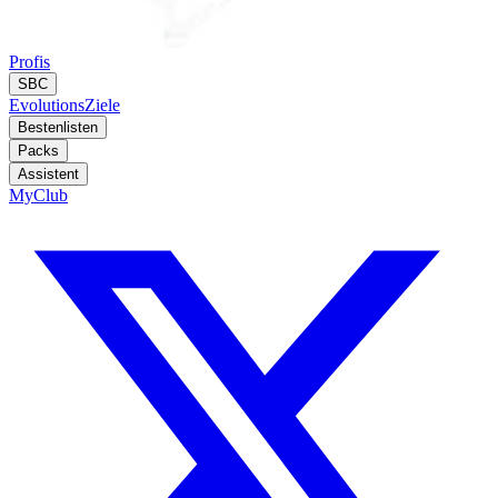
Profis
SBC
Evolutions
Ziele
Bestenlisten
Packs
Assistent
MyClub