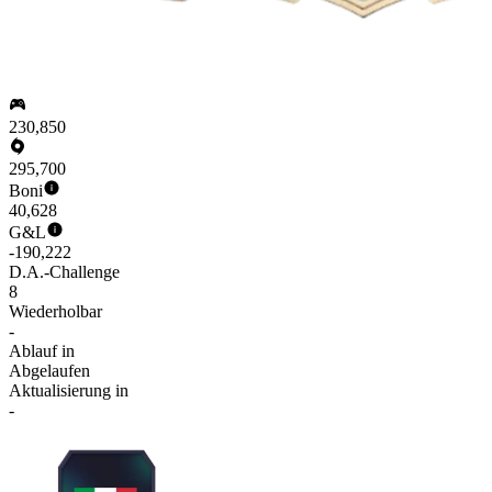
230,850
295,700
Boni
40,628
G&L
-190,222
D.A.-Challenge
8
Wiederholbar
-
Ablauf in
Abgelaufen
Aktualisierung in
-