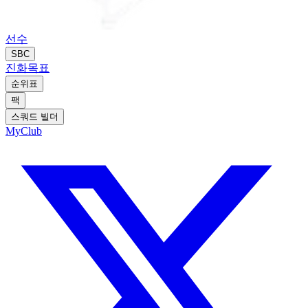
선수
SBC
진화
목표
순위표
팩
스쿼드 빌더
MyClub